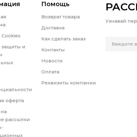
мация
Помощь
РАС
ная
Возврат товара
Узнавай пер
ма
Доставка
 Cookies
Как сделать заказ
 защиты и
Контакты
и
Новости
льных
Оплата
а
Реквизиты компании
нциальности
я оферта
 на
е рассылки
-
ционных