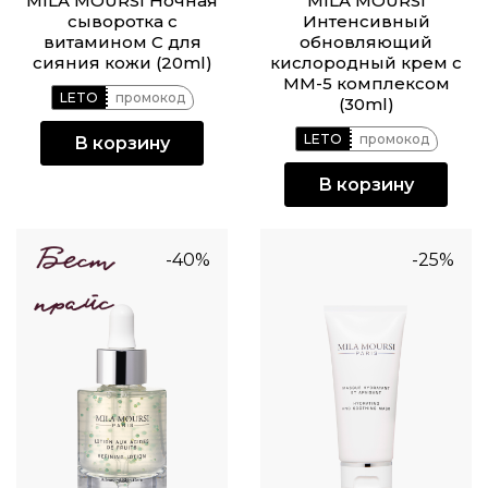
MILA MOURSI Ночная
MILA MOURSI
сыворотка с
Интенсивный
витамином С для
обновляющий
сияния кожи (20ml)
кислородный крем с
ММ-5 комплексом
LETO
промокод
(30ml)
LETO
промокод
В корзину
В корзину
-40%
-25%