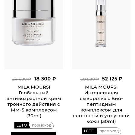
18 300 ₽
52 125 ₽
24 400 ₽
69 500 ₽
MILA MOURSI
MILA MOURSI
Глобальный
Интенсивная
антивозрастной крем
сыворотка с Био-
тройного действия с
пептидным
ММ-5 комплексом
комплексом для
(30ml)
плотности и упругости
кожи (30ml)
LETO
промокод
LETO
промокод