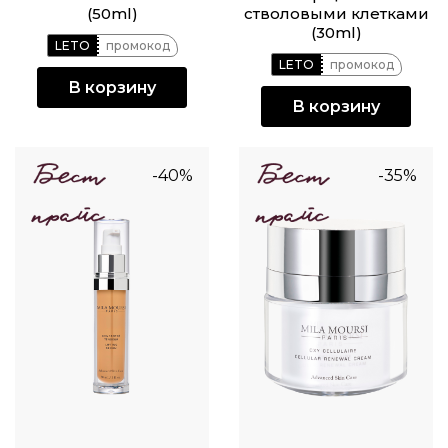
(50ml)
стволовыми клетками
(30ml)
LETO
промокод
LETO
промокод
В корзину
В корзину
-40%
-35%