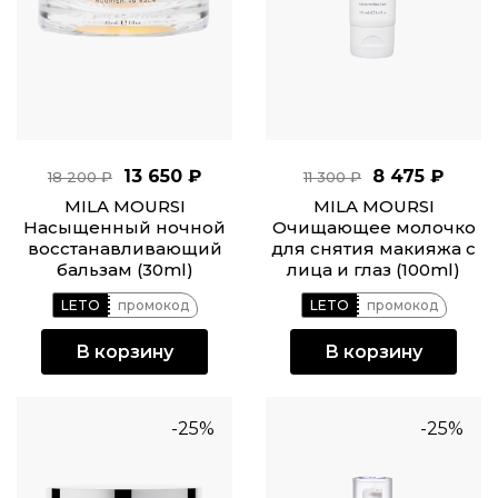
13 650 ₽
8 475 ₽
18 200 ₽
11 300 ₽
MILA MOURSI
MILA MOURSI
Насыщенный ночной
Очищающее молочко
восстанавливающий
для снятия макияжа с
бальзам (30ml)
лица и глаз (100ml)
LETO
промокод
LETO
промокод
В корзину
В корзину
-25%
-25%