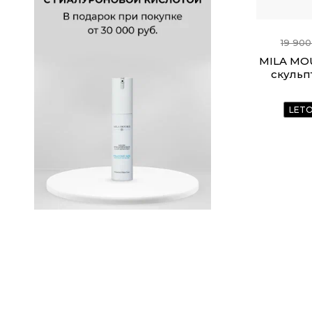
19 900
MILA MO
скульп
LET