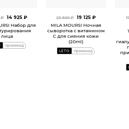
14 925 ₽
19 125 ₽
 ₽
25 500 ₽
1
URSI Набор для
MILA MOURSI Ночная
турирования
сыворотка с витамином
лица
С для сияния кожи
(20ml)
гиал
O
промокод
LETO
промокод
при