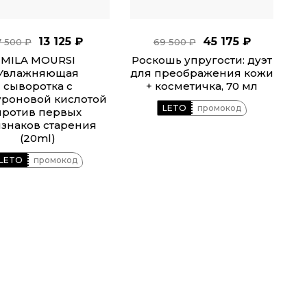
13 125 ₽
45 175 ₽
7 500 ₽
69 500 ₽
MILA MOURSI
Роскошь упругости: дуэт
Увлажняющая
для преображения кожи
сыворотка с
+ косметичка, 70 мл
уроновой кислотой
LETO
промокод
против первых
знаков старения
(20ml)
LETO
промокод