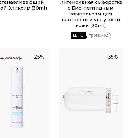
станавливающий
Интенсивная сыворотка
ой Эликсир (30ml)
с Био-пептидным
комплексом для
плотности и упругости
кожи (30ml)
LETO
промокод
-25%
-35%