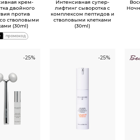
сивная крем-
Интенсивная супер-
Вос
тка двойного
лифтинг сыворотка с
Ночн
твия против
комплексом пептидов и
со стволовыми
стволовыми клетками
ками (30ml)
(30ml)
O
промокод
-25%
-25%