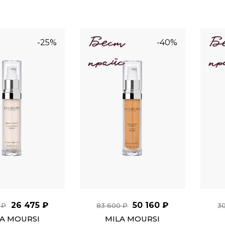
-25%
-40%
26 475 ₽
50 160 ₽
 ₽
83 600 ₽
3
A MOURSI
MILA MOURSI