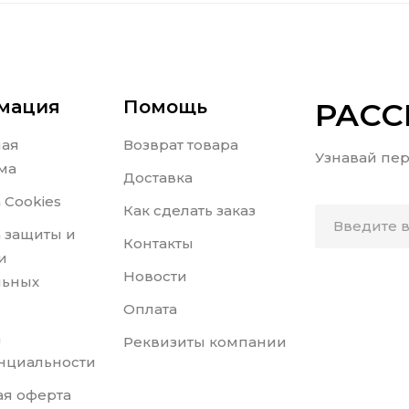
мация
Помощь
РАС
ная
Возврат товара
Узнавай пер
ма
Доставка
 Cookies
Как сделать заказ
 защиты и
Контакты
и
Новости
льных
Оплата
а
Реквизиты компании
нциальности
я оферта