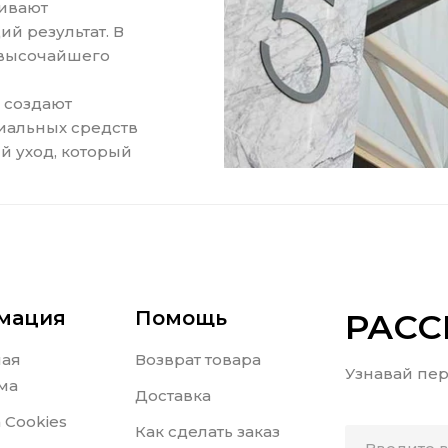
ивают
 результат. В
 высочайшего
 создают
иальных средств
й уход, который
мация
Помощь
РАС
ная
Возврат товара
Узнавай пер
ма
Доставка
 Cookies
Как сделать заказ