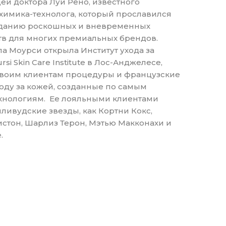
ей доктора Луи Рено, известного
химика-технолога, который прославился
зданию роскошных и вневременных
тв для многих премиальных брендов.
ла Моурси открыла Институт ухода за
si Skin Care Institute в Лос-Анджелесе,
своим клиентам процедуры и французские
ходу за кожей, созданные по самым
хнологиям. Ее лояльными клиентами
лливудские звезды, как Кортни Кокс,
тон, Шарлиз Терон, Мэтью Макконахи и
.