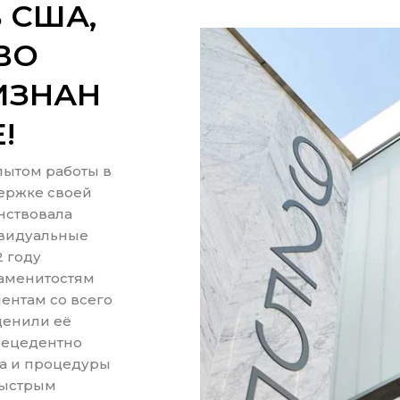
 США,
ВО
ИЗНАН
!
пытом работы в
ержке своей
нствовала
ивидуальные
2 году
наменитостям
иентам со всего
ценили её
рецедентно
а и процедуры
быстрым