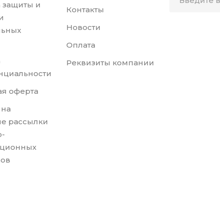
 защиты и
Контакты
и
Новости
льных
Оплата
а
Реквизиты компании
нциальности
я оферта
 на
е рассылки
-
ционных
лов