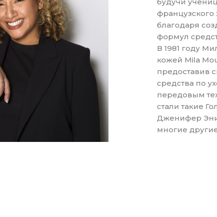
будучи учениц
французского 
благодаря со
формул средс
В 1981 году Ми
кожей Mila Mour
предоставив 
средства по у
передовым те
стали такие Го
Дженифер Энис
многие другие