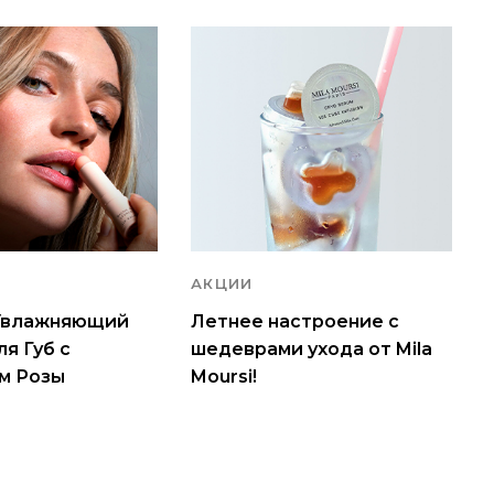
АКЦИИ
 Увлажняющий
Летнее настроение с
я Губ c
шедеврами ухода от Mila
м Розы
Moursi!