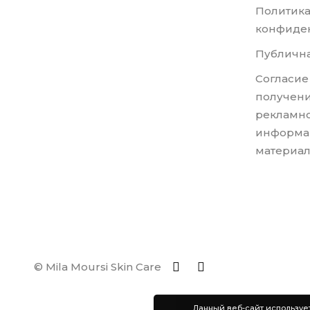
Политик
конфиде
Публична
Согласие
получени
рекламно
информа
материа
© Mila Moursi Skin Care
Данный веб-сайт используе