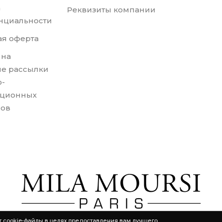
а
Реквизиты компании
нциальности
я оферта
 на
е рассылки
-
ционных
лов
т cookie-файлы в целях предоставления вам лучшего