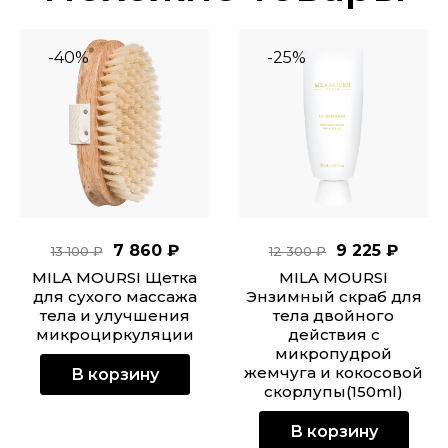
-40%
-25%
7 860 ₽
9 225 ₽
13 100 ₽
12 300 ₽
MILA MOURSI Щетка
MILA MOURSI
для сухого массажа
Энзимный скраб для
тела и улучшения
тела двойного
микроциркуляции
действия с
микропудрой
жемчуга и кокосовой
В корзину
скорлупы(150ml)
В корзину