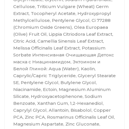
Cellulose, Triticum Vulgare (Wheat) Germ
Extract, Tocopheryl Acetate, Hydroxypropyl
Methylcellulose, Pentylene Glycol, Ci 77288
(Chromium Oxide Greens), Olea Europaea
(Olive) Fruit Oil, Lippia Citriodora Leaf Extract,
Citric Acid, Camellia Sinensis Leaf Extract,
Melissa Officinalis Leaf Extract, Potassium
Sorbate Интенсивная Очищающая Детокс
маска с Ниацинамидом, Эктоином и
Белой Глиной: Aqua (Water), Kaolin,
Caprylic/Capric Triglyceride, Glyceryl Stearate
SE, Pentylene Glycol, Butylene Glycol,
Niacinamide, Ectoin, Magnesium Aluminum
Silicate, Hydroxyacetophenone, Sodium
Benzoate, Xanthan Gum, 1,2-Hexanediol,
Caprylyl Glycol, Allantoin, Bisabolol, Copper
PCA, Zinc PCA, Rosmarinus Officinalis Leaf Oil,
Magnesium Aspartate, Zinc Gluconate,