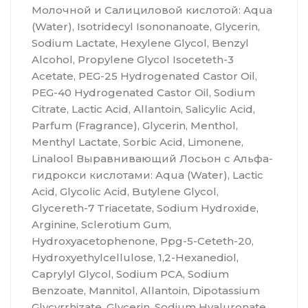
Молочной и Салициловой кислотой: Aqua
(Water), Isotridecyl Isononanoate, Glycerin,
Sodium Lactate, Hexylene Glycol, Benzyl
Alcohol, Propylene Glycol Isoceteth-3
Acetate, PEG-25 Hydrogenated Castor Oil,
PEG-40 Hydrogenated Castor Oil, Sodium
Citrate, Lactic Acid, Allantoin, Salicylic Acid,
Parfum (Fragrance), Glycerin, Menthol,
Menthyl Lactate, Sorbic Acid, Limonene,
Linalool Выравнивающий Лосьон с Альфа-
гидрокси кислотами: Aqua (Water), Lactic
Acid, Glycolic Acid, Butylene Glycol,
Glycereth-7 Triacetate, Sodium Hydroxide,
Arginine, Sclerotium Gum,
Hydroxyacetophenone, Ppg-5-Ceteth-20,
Hydroxyethylcellulose, 1,2-Hexanediol,
Caprylyl Glycol, Sodium PCA, Sodium
Benzoate, Mannitol, Allantoin, Dipotassium
Glycyrrhizate, Glycerin, Sodium Hyaluronate,