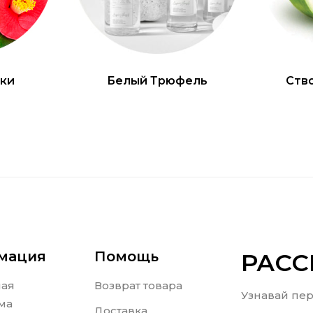
ки
Белый Трюфель
Ств
мация
Помощь
РАС
ная
Возврат товара
Узнавай пер
ма
Доставка