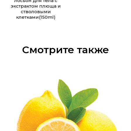
лосьон для тела с
экстрактом плюща и
стволовыми
клетками(150ml)
Смотрите также