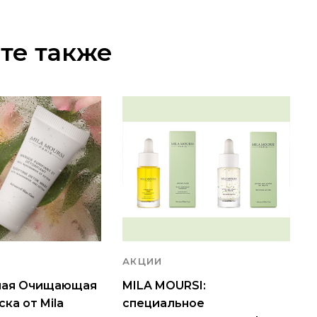
те также
АКЦИИ
ная Очищающая
MILA MOURSI:
ка от Mila
специальное