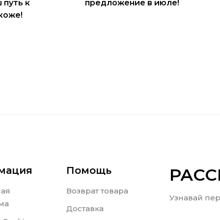
ш путь к
предложение в июле!
коже!
мация
Помощь
РАС
ная
Возврат товара
Узнавай пер
ма
Доставка