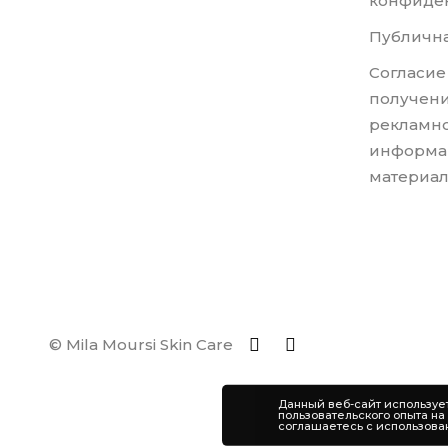
конфиде
Публична
Согласие
получени
рекламно
информа
материа
© Mila Moursi Skin Care
Данный веб-сайт используе
пользовательского опыта на
соглашаетесь с использова