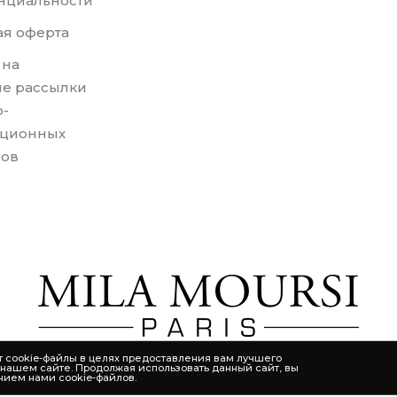
нциальности
я оферта
 на
е рассылки
-
ционных
лов
т cookie-файлы в целях предоставления вам лучшего
 нашем сайте. Продолжая использовать данный сайт, вы
нием нами cookie-файлов.