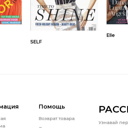
Elle
SELF
мация
Помощь
РАС
ная
Возврат товара
Узнавай пер
ма