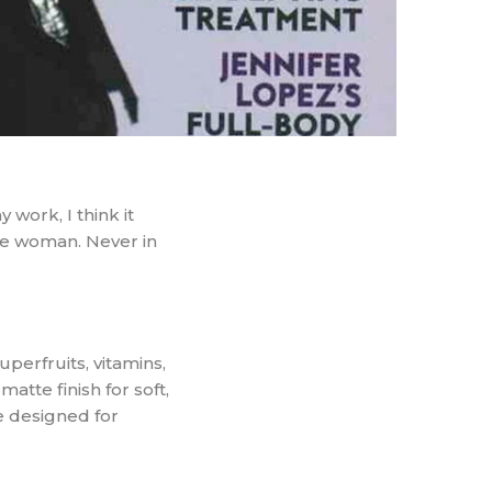
y work, I think it
the woman. Never in
perfruits, vitamins,
atte finish for soft,
e designed for