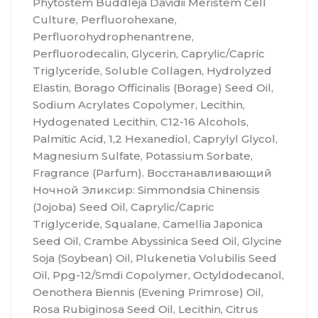
Phytostem Buddleja Davidii Meristem Cell
Culture, Perfluorohexane,
Perfluorohydrophenantrene,
Perfluorodecalin, Glycerin, Caprylic/Capric
Triglyceride, Soluble Collagen, Hydrolyzed
Elastin, Borago Officinalis (Borage) Seed Oil,
Sodium Acrylates Copolymer, Lecithin,
Hydogenated Lecithin, C12-16 Alcohols,
Palmitic Acid, 1,2 Hexanediol, Caprylyl Glycol,
Magnesium Sulfate, Potassium Sorbate,
Fragrance (Parfum). Восстанавливающий
Ночной Эликсир: Simmondsia Chinensis
(Jojoba) Seed Oil, Caprylic/Capric
Triglyceride, Squalane, Camellia Japonica
Seed Oil, Crambe Abyssinica Seed Oil, Glycine
Soja (Soybean) Oil, Plukenetia Volubilis Seed
Oil, Ppg-12/Smdi Copolymer, Octyldodecanol,
Oenothera Biennis (Evening Primrose) Oil,
Rosa Rubiginosa Seed Oil, Lecithin, Citrus