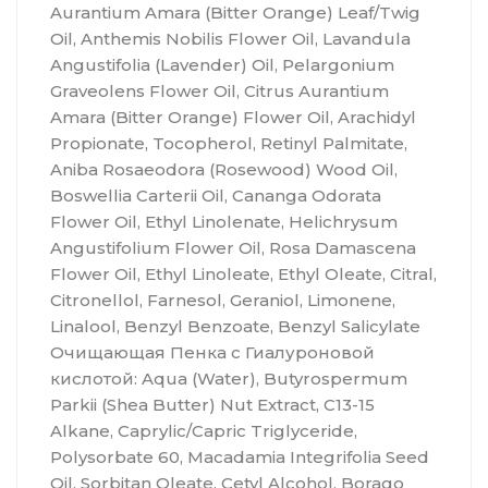
Aurantium Amara (Bitter Orange) Leaf/Twig
Oil, Anthemis Nobilis Flower Oil, Lavandula
Angustifolia (Lavender) Oil, Pelargonium
Graveolens Flower Oil, Citrus Aurantium
Amara (Bitter Orange) Flower Oil, Arachidyl
Propionate, Tocopherol, Retinyl Palmitate,
Aniba Rosaeodora (Rosewood) Wood Oil,
Boswellia Carterii Oil, Cananga Odorata
Flower Oil, Ethyl Linolenate, Helichrysum
Angustifolium Flower Oil, Rosa Damascena
Flower Oil, Ethyl Linoleate, Ethyl Oleate, Citral,
Citronellol, Farnesol, Geraniol, Limonene,
Linalool, Benzyl Benzoate, Benzyl Salicylate
Очищающая Пенка c Гиалуроновой
кислотой: Aqua (Water), Butyrospermum
Parkii (Shea Butter) Nut Extract, C13-15
Alkane, Caprylic/Capric Triglyceride,
Polysorbate 60, Macadamia Integrifolia Seed
Oil, Sorbitan Oleate, Cetyl Alcohol, Borago