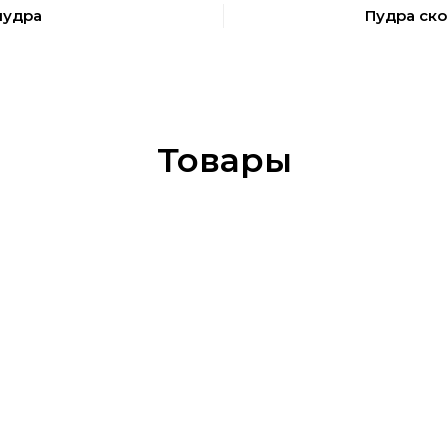
пудра
Пудра ск
Товары