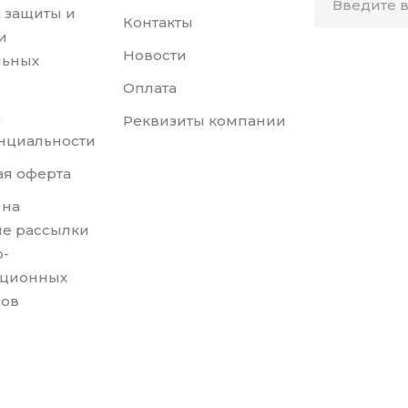
 защиты и
Контакты
и
Новости
льных
Оплата
а
Реквизиты компании
нциальности
я оферта
 на
е рассылки
-
ционных
лов